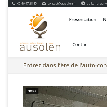
05 46 47 28 15
contact@ausolen.fr
du Lundi au v
Présentation
Nos cli
Présentation
N
Contact
Entrez dans l’ère de l’auto-c
Offres